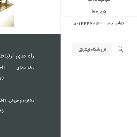
درباره ما
تماس با ما – 44464123 ۰۲۱
فروشگاه اینترنتی
راه های ارتباط 
دفتر مرکزی:
641
23
مشاوره و فروش:
041
09198352775