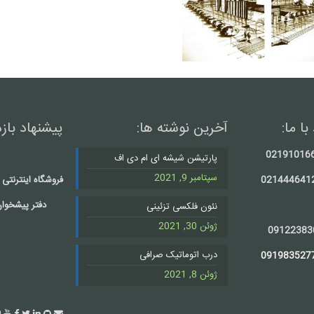
با ما:
آخرین نوشته ها:
پیشنهاد بازد
02191016
پارتیشن شیشه ای ام دی اف
سپتامبر 9, 2021
021444641
فروشگاه اینترنتی س
دفتر پیشخوان
نئون فلکسی تزئینی
ژوئن 30, 2021
09122383
درب اتوماتیک صرافی
ژوئن 8, 2021