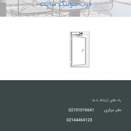
درب سوئنگ سایت
راه های ارتباط با ما:
دفتر مرکزی:
02191016641
02144464123