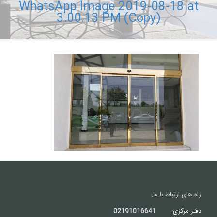
WhatsApp Image 2019-08-18 at
3.00.13 PM (Copy)
راه های ارتباط با ما:
دفتر مرکزی:
02191016641