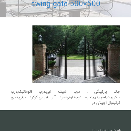
swing-gate-500×500
جک پارکینگی ، درب شیشه ایی,درب اتوماتیک,درب
سکوریت,اسپایدر,پنجره دوجداره,پنجره آلومینیومی,کرکره برقی,نمای
کرتینوال,آچیلان در
راه های ارتباط با ما: