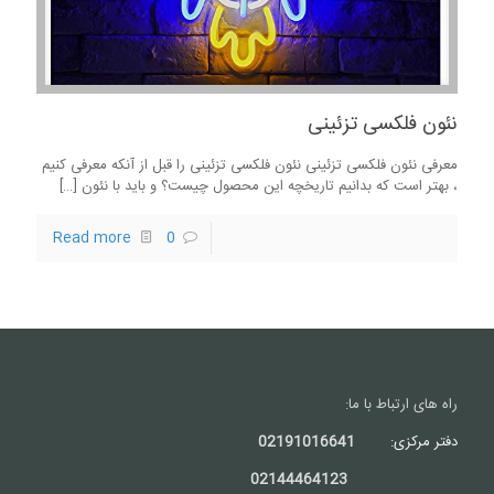
نئون فلکسی تزئینی
معرفی نئون فلکسی تزئینی نئون فلکسی تزئینی را قبل از آنکه معرفی کنیم
، بهتر است که بدانیم تاریخچه این محصول چیست؟ و باید با نئون
[…]
Read more
0
راه های ارتباط با ما:
دفتر مرکزی:
02191016641
02144464123