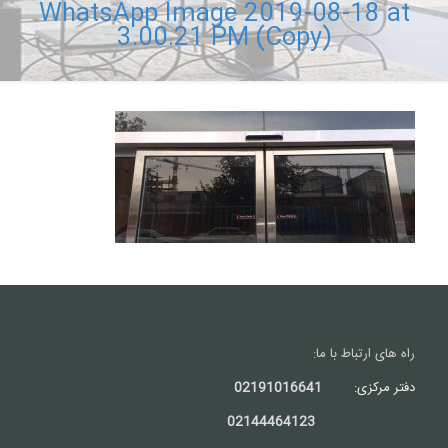
WhatsApp Image 2019-08-18 at
3.00.21 PM (Copy)
راه های ارتباط با ما:
دفتر مرکزی:
02191016641
02144464123