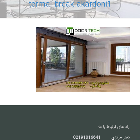
termal-break-akardoni1
راه های ارتباط با ما:
دفتر مرکزی:
02191016641