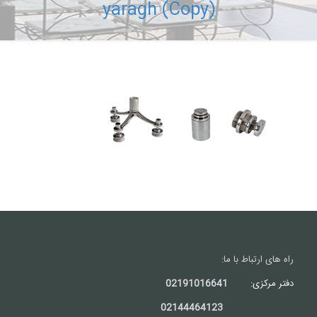
yaragh (Copy)
راه های ارتباط با ما:
دفتر مرکزی:
02191016641
02144464123