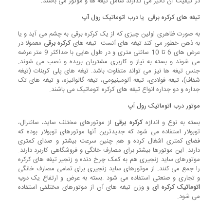
در کیفیت آن تاثیر می گذارند شامل تیغه ها و موتور می باشند.
تیغه های کرکره برقی یا درب اتوماتیک رول آپ
به صورت ظاهری اولین چیزی که از یک کرکره برقی به چشم می آید و یا
به ذهن خطور می کند تیغه های آنست. تیغه های
کرکره برقی
معمولا در
عرض های 6 تا 10 سانتی متری و در طول هایی با حداکثر 9 متر عرضه
می شوند و بسته به نیاز و کاربری مشتریان بریده و نصب می شوند.
جنس تیغه ها نیز می تواند متفاوت باشد. تیغه های پلی کربنات (تیغه
شفاف)، تیغه فولادی، تیغه آلومینیومی، تیغه گالوانیزه، و تیغه های تک
جداره و دو جداره انواع تیغه های کرکره اتوماتیک می باشند.
موتور درب اتوماتیک رول آپ
بسته به نوع و اندازه
کرکره برقی
از موتورهای مختلف ساید، سانترال،
توبولار استفاده می شود که جدیدترین آنها موتورهای توبولار بوده که
فضای کمتری اشغال کرده و هم چنین سرعت بیشتر و صدای کمتری
دارند. این موتورها بیشتر برای مصارف خانگی و فروشگاهی کاربرد دارند.
موتورهای ساید زنجیری هم به کمک چرخ دنده و زنجیر تیغه های کرکره
را جمع می کنند. از موتورهای ساید زنجیری برای تمامی مصارف خانگی
و تجاری و صنعتی استفاده می شود .بسته به عرض و ارتفاع یک د
رب
اتوماتیک کرکره ای
و وزن تیغه های آن از موتورهای مختلفی استفاده
می شود.