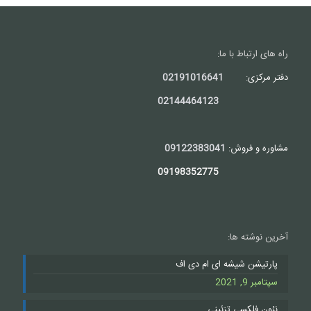
راه های ارتباط با ما:
دفتر مرکزی:
02191016641
02144464123
مشاوره و فروش:
09122383041
09198352775
آخرین نوشته ها:
پارتیشن شیشه ای ام دی اف
سپتامبر 9, 2021
نئون فلکسی تزئینی