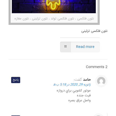
نئون فلکسی ، نئون فلکسی تولد ، نئون تزئینی ، نئون مغازه
نئون فلکسی تزئینی
Read more
2 Comments
حامد
گفت:
پاسخ
ژانویه 29, 2020 در 5:18 ب.ظ
موتور كشويي براي دروازه
قيت جنده
واصل عراق بصره